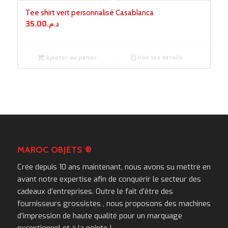
Tee shirt vert personnalisé Casablanca
35.00
د.م.
Ajouter au panier
Voir les détails
MAROC OBJETS ®
Crée depuis 10 ans maintenant, nous avons su mettre en
avant notre expertise afin de conquérir le secteur des
cadeaux d’entreprises. Outre le fait d’être des
fournisseurs grossistes , nous proposons des machines
d’impression de haute qualité pour un marquage
exceptionnel et à la pointe !