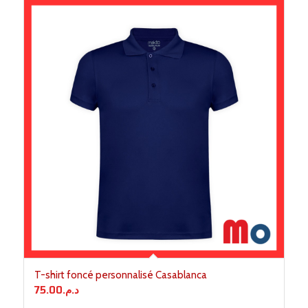
T-shirt foncé personnalisé Casablanca
75.00
د.م.