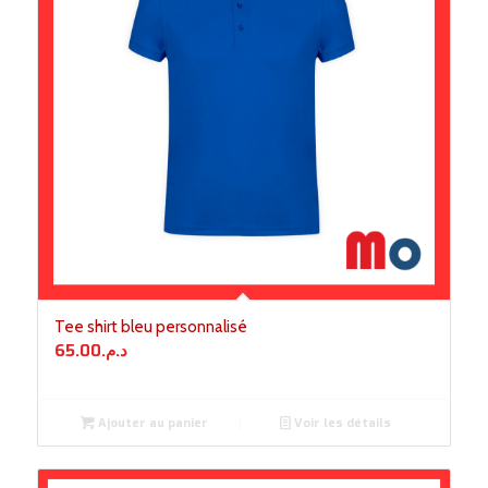
Tee shirt bleu personnalisé
65.00
د.م.
Ajouter au panier
Voir les détails