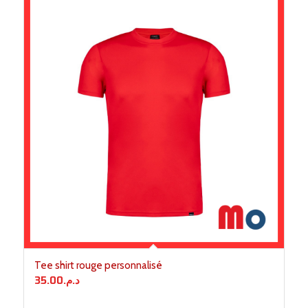
Tee shirt rouge personnalisé
35.00
د.م.