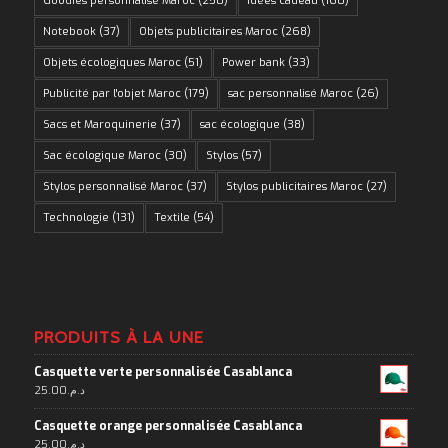
Goodies personnalisé Maroc
(250)
idées cadeau
(160)
Notebook
(37)
Objets publicitaires Maroc
(268)
Objets écologiques Maroc
(51)
Power bank
(33)
Publicité par l'objet Maroc
(179)
sac personnalisé Maroc
(26)
Sacs et Maroquinerie
(37)
sac écologique
(38)
Sac écologique Maroc
(30)
Stylos
(57)
Stylos personnalisé Maroc
(37)
Stylos publicitaires Maroc
(27)
Technologie
(131)
Textile
(54)
PRODUITS À LA UNE
Casquette verte personnalisée Casablanca
25.00
د.م.
Casquette orange personnalisée Casablanca
25.00
د.م.