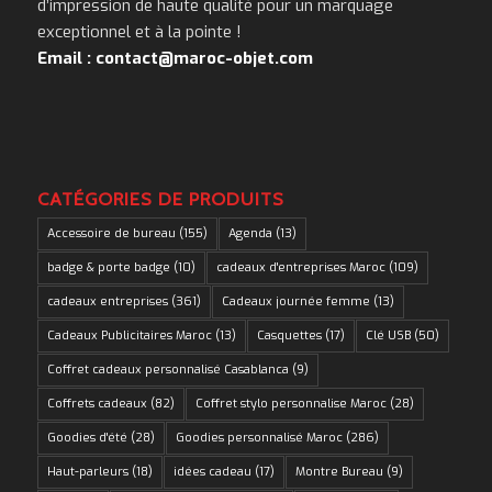
d’impression de haute qualité pour un marquage
exceptionnel et à la pointe !
Email : contact@maroc-objet.com
CATÉGORIES DE PRODUITS
Accessoire de bureau
(155)
Agenda
(13)
badge & porte badge
(10)
cadeaux d'entreprises Maroc
(109)
cadeaux entreprises
(361)
Cadeaux journée femme
(13)
Cadeaux Publicitaires Maroc
(13)
Casquettes
(17)
Clé USB
(50)
Coffret cadeaux personnalisé Casablanca
(9)
Coffrets cadeaux
(82)
Coffret stylo personnalise Maroc
(28)
Goodies d'été
(28)
Goodies personnalisé Maroc
(286)
Haut-parleurs
(18)
idées cadeau
(17)
Montre Bureau
(9)