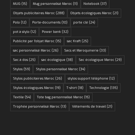
MUG
(15)
Mug personnalisé Maroc
(11)
Notebook
(37)
Objets publicitaires Maroc
(288)
Objets écologiques Maroc
(21)
Polo
(12)
Porte-documents
(10)
porte clé
(24)
pot à stylo
(12)
Power bank
(32)
Publicité par l'objet Maroc
(15)
sac Kraft
(25)
sac personnalisé Maroc
(26)
Sacs et Maroquinerie
(33)
Sac à dos
(25)
sac écologique
(38)
Sac écologique Maroc
(29)
Stylos
(59)
Stylos personnalisé Maroc
(34)
Stylos publicitaires Maroc
(26)
stylos support téléphone
(12)
Stylos écologiques Maroc
(19)
T-shirt
(18)
Technologie
(135)
Textile
(54)
Tote bag personnalisé Maroc
(15)
Trophée personnalisé Maroc
(13)
Vêtements de travail
(21)