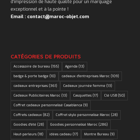
d’impression de haute qualité pour un marquage
exceptionnel et à la pointe !
Email : contact@maroc-objet.com
CATÉGORIES DE PRODUITS
Accessoire de bureau
(155)
Agenda
(13)
badge & porte badge
(10)
cadeaux d'entreprises Maroc
(109)
cadeaux entreprises
(361)
Cadeaux journée femme
(13)
Cadeaux Publicitaires Maroc
(13)
Casquettes
(17)
Clé USB
(50)
Coffret cadeaux personnalisé Casablanca
(9)
Coffrets cadeaux
(82)
Coffret stylo personnalise Maroc
(28)
Goodies d'été
(28)
Goodies personnalisé Maroc
(286)
Haut-parleurs
(18)
idées cadeau
(17)
Montre Bureau
(9)