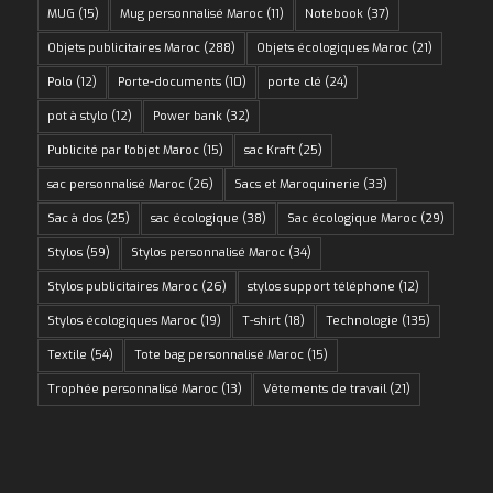
MUG
(15)
Mug personnalisé Maroc
(11)
Notebook
(37)
Objets publicitaires Maroc
(288)
Objets écologiques Maroc
(21)
Polo
(12)
Porte-documents
(10)
porte clé
(24)
pot à stylo
(12)
Power bank
(32)
Publicité par l'objet Maroc
(15)
sac Kraft
(25)
sac personnalisé Maroc
(26)
Sacs et Maroquinerie
(33)
Sac à dos
(25)
sac écologique
(38)
Sac écologique Maroc
(29)
Stylos
(59)
Stylos personnalisé Maroc
(34)
Stylos publicitaires Maroc
(26)
stylos support téléphone
(12)
Stylos écologiques Maroc
(19)
T-shirt
(18)
Technologie
(135)
Textile
(54)
Tote bag personnalisé Maroc
(15)
Trophée personnalisé Maroc
(13)
Vêtements de travail
(21)