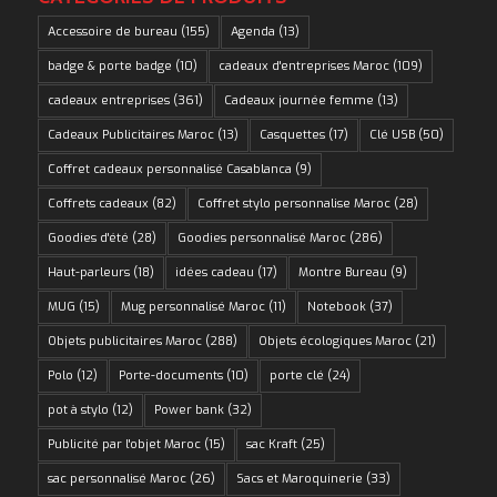
Accessoire de bureau
(155)
Agenda
(13)
badge & porte badge
(10)
cadeaux d'entreprises Maroc
(109)
cadeaux entreprises
(361)
Cadeaux journée femme
(13)
Cadeaux Publicitaires Maroc
(13)
Casquettes
(17)
Clé USB
(50)
Coffret cadeaux personnalisé Casablanca
(9)
Coffrets cadeaux
(82)
Coffret stylo personnalise Maroc
(28)
Goodies d'été
(28)
Goodies personnalisé Maroc
(286)
Haut-parleurs
(18)
idées cadeau
(17)
Montre Bureau
(9)
MUG
(15)
Mug personnalisé Maroc
(11)
Notebook
(37)
Objets publicitaires Maroc
(288)
Objets écologiques Maroc
(21)
Polo
(12)
Porte-documents
(10)
porte clé
(24)
pot à stylo
(12)
Power bank
(32)
Publicité par l'objet Maroc
(15)
sac Kraft
(25)
sac personnalisé Maroc
(26)
Sacs et Maroquinerie
(33)