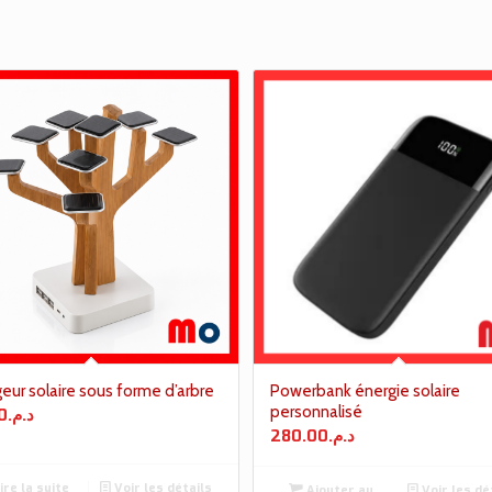
eur solaire sous forme d’arbre
Powerbank énergie solaire
personnalisé
0
د.م.
280.00
د.م.
ire la suite
Voir les détails
Ajouter au
Voir les dé