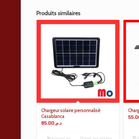
Produits similaires
Chargeur solaire personnalisé
Charg
Casablanca
55.0
85.00
د.م.
L
Ajouter au
Voir les détails