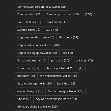
Coffret stylo personnalise Maroc
(28)
Goodies d'été
(28)
Goodies personnalisé Maroc
(286)
Haut-parleurs
(18)
idées cadeau
(17)
Montre Bureau
(9)
MUG
(15)
Mug personnalisé Maroc
(11)
Notebook
(37)
Objets publicitaires Maroc
(288)
Objets écologiques Maroc
(21)
Polo
(12)
Porte-documents
(10)
porte clé
(24)
pot à stylo
(12)
Power bank
(32)
Publicité par l'objet Maroc
(15)
sac Kraft
(25)
sac personnalisé Maroc
(26)
Sacs et Maroquinerie
(33)
Sac à dos
(25)
sac écologique
(38)
Sac écologique Maroc
(29)
Stylos
(59)
Stylos personnalisé Maroc
(34)
Stylos publicitaires Maroc
(26)