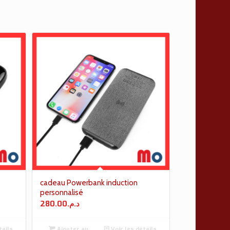
cadeau Powerbank induction
personnalisé
280.00
د.م.
tails
Ajouter au
Voir les détails