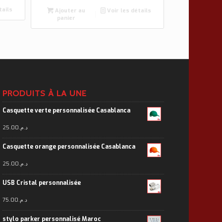
tails
Ajouter au
Voir les détails
panier
PRODUITS À LA UNE
Casquette verte personnalisée Casablanca
25.00
د.م.
Casquette orange personnalisée Casablanca
25.00
د.م.
USB Cristal personnalisée
75.00
د.م.
stylo parker personnalisé Maroc