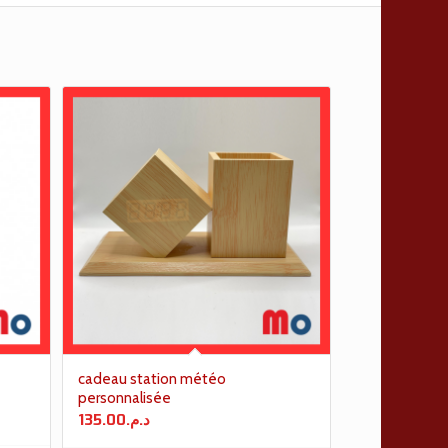
cadeau station météo
personnalisée
135.00
د.م.