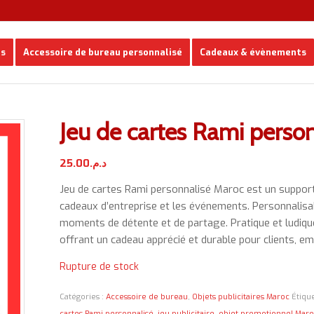
es
Accessoire de bureau personnalisé
Cadeaux & évènements
Jeu de cartes Rami perso
25.00
د.م.
Jeu de cartes Rami personnalisé Maroc est un support 
cadeaux d’entreprise et les événements. Personnalisabl
moments de détente et de partage. Pratique et ludique, 
offrant un cadeau apprécié et durable pour clients, em
Rupture de stock
Catégories :
Accessoire de bureau
,
Objets publicitaires Maroc
Étiqu
cartes Rami personnalisé
,
jeu publicitaire
,
objet promotionnel Mar