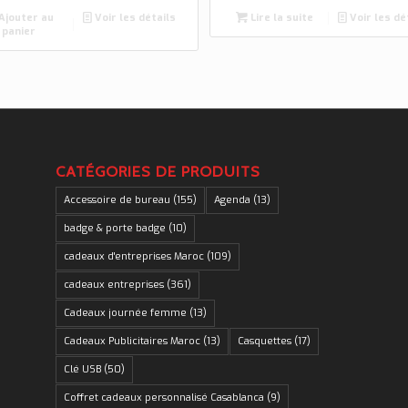
Ajouter au
Voir les détails
Lire la suite
Voir les dé
panier
CATÉGORIES DE PRODUITS
Accessoire de bureau
(155)
Agenda
(13)
badge & porte badge
(10)
cadeaux d'entreprises Maroc
(109)
cadeaux entreprises
(361)
Cadeaux journée femme
(13)
Cadeaux Publicitaires Maroc
(13)
Casquettes
(17)
Clé USB
(50)
Coffret cadeaux personnalisé Casablanca
(9)