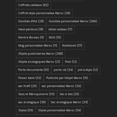
Coffrets cadeaux
(82)
Coffret stylo personnalise Maroc
(28)
Goodies d'été
(28)
Goodies personnalisé Maroc
(286)
Haut-parleurs
(18)
idées cadeau
(17)
Montre Bureau
(9)
MUG
(15)
Mug personnalisé Maroc
(11)
Notebook
(37)
Objets publicitaires Maroc
(288)
Objets écologiques Maroc
(21)
Polo
(12)
Porte-documents
(10)
porte clé
(24)
pot à stylo
(12)
Power bank
(32)
Publicité par l'objet Maroc
(15)
sac Kraft
(25)
sac personnalisé Maroc
(26)
Sacs et Maroquinerie
(33)
Sac à dos
(25)
sac écologique
(38)
Sac écologique Maroc
(29)
Stylos
(59)
Stylos personnalisé Maroc
(34)