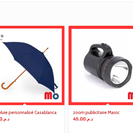
luie personnalisé Casablanca
zoom publicitaire Maroc
0
د.م.
45.00
د.م.