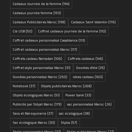
Cadeaux Journée de la femme
(194)
Cadeaux journée femme
(193)
Cadeaux Publicitaires Maroc
(198)
Cadeaux Saint Valentin
(176)
Clé USB
(50)
Coffret cadeaux journée de la femme
(110)
Coffret cadeaux personnalisé Casablanca
(113)
Coffret cadeaux personnalisé Maroc
(117)
Coffrets cadeau Ramadan
(106)
Coffrets cadeaux
(146)
Coffret stylo personnalise Maroc
(31)
Goodies d'été
(35)
Goodies personnalisé Maroc
(250)
idées cadeau
(160)
Notebook
(37)
Objets publicitaires Maroc
(268)
Objets écologiques Maroc
(51)
Power bank
(33)
Publicité par l'objet Maroc
(179)
sac personnalisé Maroc
(26)
Sacs et Maroquinerie
(37)
sac écologique
(38)
Sac écologique Maroc
(30)
Stylos
(57)
Stylos personnalisé Maroc
(37)
Stylos publicitaires Maroc
(27)