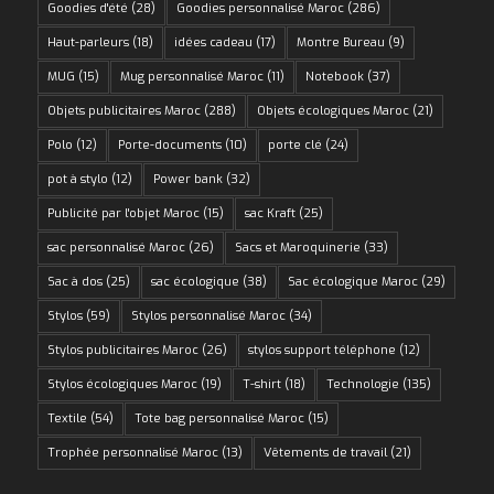
Goodies d'été
(28)
Goodies personnalisé Maroc
(286)
Haut-parleurs
(18)
idées cadeau
(17)
Montre Bureau
(9)
MUG
(15)
Mug personnalisé Maroc
(11)
Notebook
(37)
Objets publicitaires Maroc
(288)
Objets écologiques Maroc
(21)
Polo
(12)
Porte-documents
(10)
porte clé
(24)
pot à stylo
(12)
Power bank
(32)
Publicité par l'objet Maroc
(15)
sac Kraft
(25)
sac personnalisé Maroc
(26)
Sacs et Maroquinerie
(33)
Sac à dos
(25)
sac écologique
(38)
Sac écologique Maroc
(29)
Stylos
(59)
Stylos personnalisé Maroc
(34)
Stylos publicitaires Maroc
(26)
stylos support téléphone
(12)
Stylos écologiques Maroc
(19)
T-shirt
(18)
Technologie
(135)
Textile
(54)
Tote bag personnalisé Maroc
(15)
Trophée personnalisé Maroc
(13)
Vêtements de travail
(21)