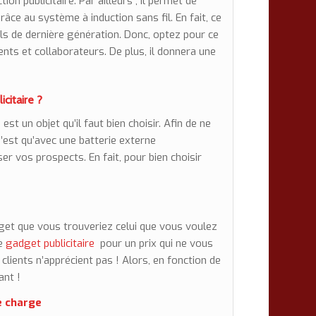
ion publicitaire. Par ailleurs , il permet de
râce au système à induction sans fil. En fait, ce
ls de dernière génération. Donc, optez pour ce
ients et collaborateurs. De plus, il donnera une
icitaire
?
e
est un objet qu’il faut bien choisir. Afin de ne
n’est qu’avec une batterie externe
er vos prospects. En fait, pour bien choisir
budget que vous trouveriez celui que vous voulez
ce
gadget publicitaire
pour un prix qui ne vous
clients n’apprécient pas ! Alors, en fonction de
ant !
e charge