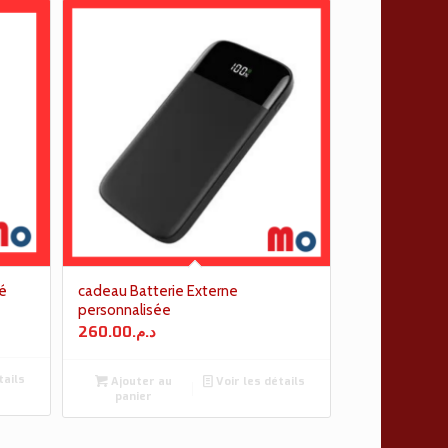
é
cadeau Batterie Externe
personnalisée
260.00
د.م.
tails
Ajouter au
Voir les détails
panier