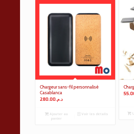
Chargeur sans-fil personnalisé
Charg
Casablanca
55.0
280.00
د.م.
L
Ajouter au
Voir les détails
panier