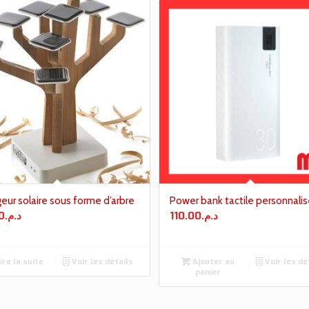
eur solaire sous forme d’arbre
Power bank tactile personnalis
0
د.م.
110.00
د.م.
ire la suite
Voir les détails
Ajouter au
Voir les dé
panier