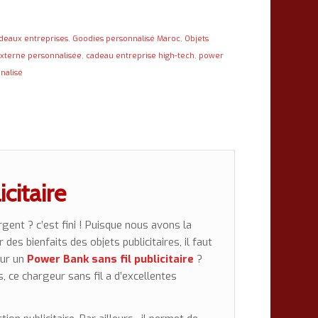
deaux entreprises
,
Goodies personnalisé Maroc
,
Objets
externe personnalisée
,
cadeau entreprise high-tech
,
power
nalisé
citaire
gent ? c’est fini ! Puisque nous avons la
er des bienfaits des
objets publicitaires
, il faut
our un
Power Bank sans fil publicitaire
?
rs, ce chargeur sans fil a d’excellentes