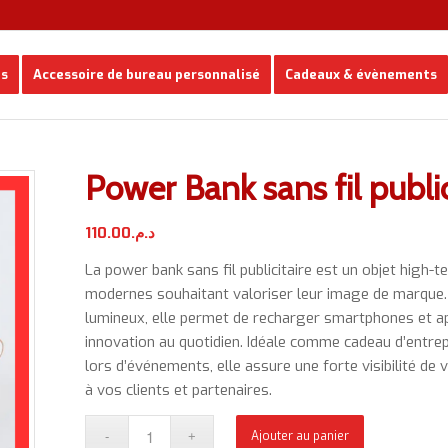
es
Accessoire de bureau personnalisé
Cadeaux & évènements
Power Bank sans fil public
110.00
د.م.
La power bank sans fil publicitaire est un objet high-
modernes souhaitant valoriser leur image de marque. 
lumineux, elle permet de recharger smartphones et app
innovation au quotidien. Idéale comme cadeau d’entre
lors d’événements, elle assure une forte visibilité de 
à vos clients et partenaires.
Ajouter au panier