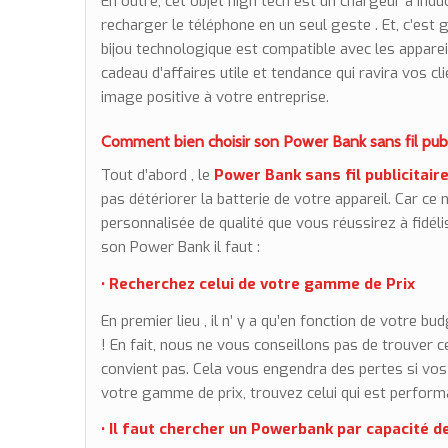
En outre, cet objet high tech est un chargeur à induct
recharger le téléphone en un seul geste . Et, c’est g
bijou technologique est compatible avec les apparei
cadeau d’affaires utile et tendance qui ravira vos cl
image positive à votre entreprise.
Comment bien choisir son
Power Bank sans fil publ
Tout d’abord , le
Power Bank sans fil publicitair
pas détériorer la batterie de votre appareil. Car ce 
personnalisée de qualité que vous réussirez à fidélis
son Power Bank il faut :
• Recherchez celui de votre gamme de Prix
En premier lieu , il n’ y a qu’en fonction de votre 
! En fait, nous ne vous conseillons pas de trouver 
convient pas. Cela vous engendra des pertes si vos 
votre gamme de prix, trouvez celui qui est perform
• Il faut chercher un Powerbank par capacité d