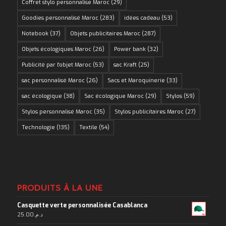
Coffret stylo personnalise Maroc
(29)
Goodies personnalisé Maroc
(283)
idées cadeau
(53)
Notebook
(37)
Objets publicitaires Maroc
(287)
Objets écologiques Maroc
(26)
Power bank
(32)
Publicité par l'objet Maroc
(53)
sac Kraft
(25)
sac personnalisé Maroc
(26)
Sacs et Maroquinerie
(33)
sac écologique
(38)
Sac écologique Maroc
(29)
Stylos
(59)
Stylos personnalisé Maroc
(35)
Stylos publicitaires Maroc
(27)
Technologie
(135)
Textile
(54)
PRODUITS À LA UNE
Casquette verte personnalisée Casablanca
25.00
د.م.