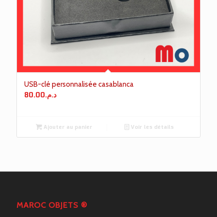
USB-clé personnalisée casablanca
80.00
د.م.
Ajouter au panier
Voir les détails
MAROC OBJETS ®