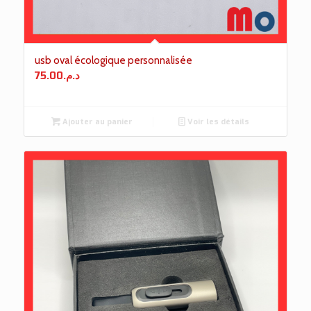
usb oval écologique personnalisée
75.00
د.م.
Ajouter au panier
Voir les détails