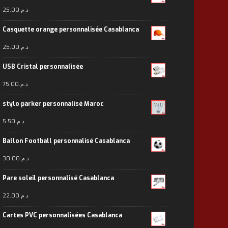
25.00
د.م.
Casquette orange personnalisée Casablanca
25.00
د.م.
USB Cristal personnalisée
75.00
د.م.
stylo parker personnalisé Maroc
5.50
د.م.
Ballon Football personnalisé Casablanca
30.00
د.م.
Pare soleil personnalisé Casablanca
22.00
د.م.
Cartes PVC personnalisées Casablanca