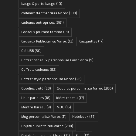
badge & porte badge
(10)
cadeaux d'entreprises Maroc
(109)
cadeaux entreprises
(361)
Cadeaux journée femme
(13)
Cadeaux Publicitaires Maroc
(13)
Casquettes
(17)
Clé USB
(50)
Coffret cadeaux personnalisé Casablanca
(9)
Coffrets cadeaux
(82)
Coffret stylo personnalise Maroc
(28)
Goodies d'été
(28)
Goodies personnalisé Maroc
(286)
Haut-parleurs
(18)
idées cadeau
(17)
Montre Bureau
(9)
MUG
(15)
Mug personnalisé Maroc
(11)
Notebook
(37)
Objets publicitaires Maroc
(288)
Objets écologiques Maroc
(21)
Polo
(12)