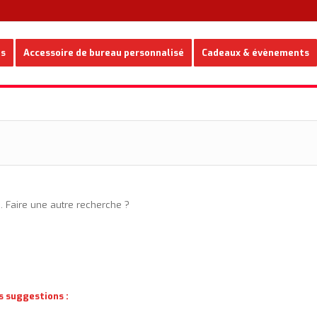
es
Accessoire de bureau personnalisé
Cadeaux & évènements
e. Faire une autre recherche ?
s suggestions :