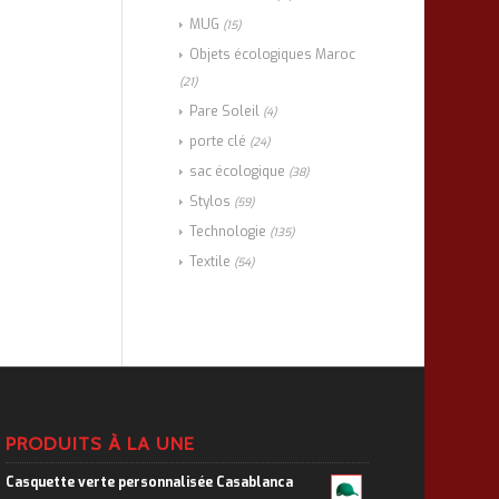
MUG
(15)
Objets écologiques Maroc
(21)
Pare Soleil
(4)
porte clé
(24)
sac écologique
(38)
Stylos
(59)
Technologie
(135)
Textile
(54)
PRODUITS À LA UNE
Casquette verte personnalisée Casablanca