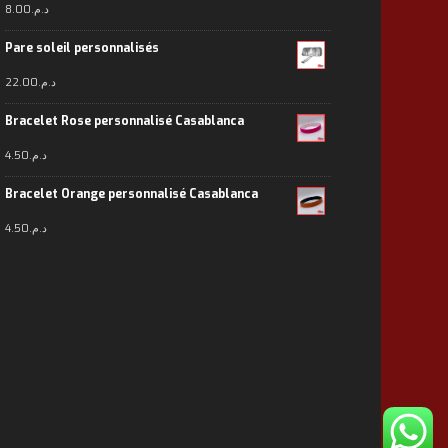
8.00
د.م.
Pare soleil personnalisés
22.00
د.م.
Bracelet Rose personnalisé Casablanca
4.50
د.م.
Bracelet Orange personnalisé Casablanca
4.50
د.م.