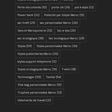
Porte-documents
(10)
porte clé
(24)
pot à stylo
(12)
Power bank
(32)
Publicité par l'objet Maroc
(15)
sac Kraft
(25)
sac personnalisé Maroc
(26)
Sacs et Maroquinerie
(33)
Sac à dos
(25)
sac écologique
(38)
Sac écologique Maroc
(29)
Stylos
(59)
Stylos personnalisé Maroc
(34)
Stylos publicitaires Maroc
(26)
stylos support téléphone
(12)
Stylos écologiques Maroc
(19)
T-shirt
(18)
Technologie
(135)
Textile
(54)
Tote bag personnalisé Maroc
(15)
Trophée personnalisé Maroc
(13)
Vêtements de travail
(21)