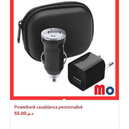
Powerbank casablanca personnalisé
55.00
د.م.