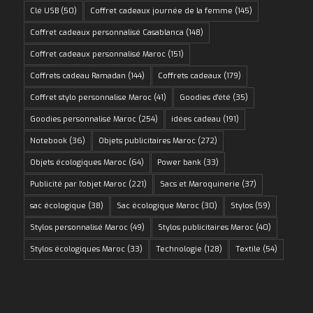
Clé USB
(50)
Coffret cadeaux journée de la femme
(145)
Coffret cadeaux personnalisé Casablanca
(148)
Coffret cadeaux personnalisé Maroc
(151)
Coffrets cadeau Ramadan
(144)
Coffrets cadeaux
(179)
Coffret stylo personnalise Maroc
(41)
Goodies d'été
(35)
Goodies personnalisé Maroc
(254)
idées cadeau
(191)
Notebook
(36)
Objets publicitaires Maroc
(272)
Objets écologiques Maroc
(64)
Power bank
(33)
Publicité par l'objet Maroc
(221)
Sacs et Maroquinerie
(37)
sac écologique
(38)
Sac écologique Maroc
(30)
Stylos
(59)
Stylos personnalisé Maroc
(49)
Stylos publicitaires Maroc
(40)
Stylos écologiques Maroc
(33)
Technologie
(128)
Textile
(54)