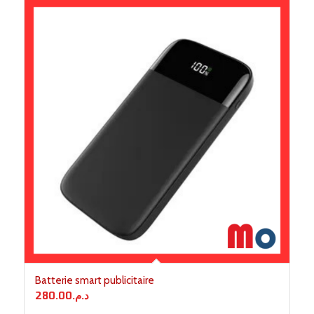
Batterie smart publicitaire
280.00
د.م.