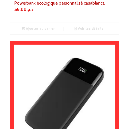
Powerbank écologique personnalisé casablanca
55.00
د.م.
Ajouter au panier
Voir les détails