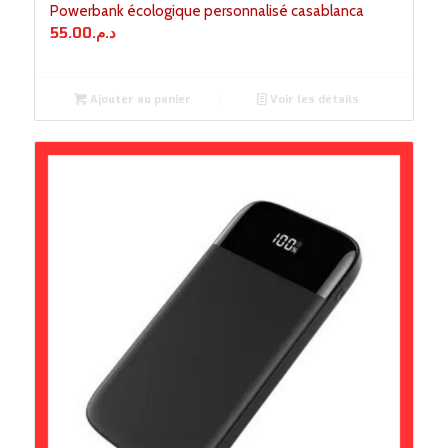
Powerbank écologique personnalisé casablanca
55.00
د.م.
Ajouter au panier
Voir les détails