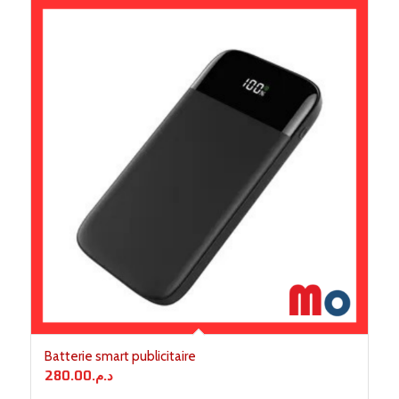
Batterie smart publicitaire
280.00
د.م.