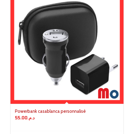
Powerbank casablanca personnalisé
55.00
د.م.