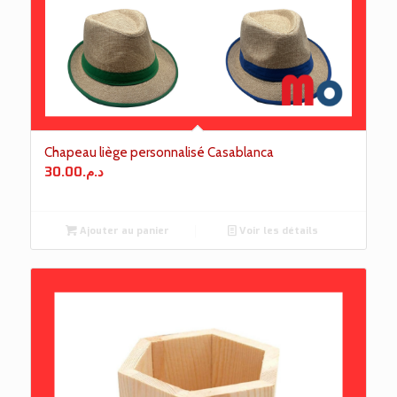
Chapeau liège personnalisé Casablanca
30.00
د.م.
Ajouter au panier
Voir les détails