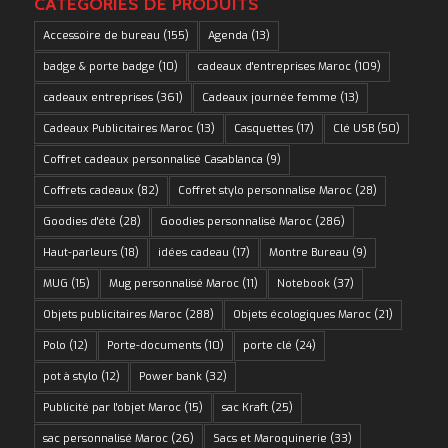
CATÉGORIES DE PRODUITS
Accessoire de bureau
(155)
Agenda
(13)
badge & porte badge
(10)
cadeaux d'entreprises Maroc
(109)
cadeaux entreprises
(361)
Cadeaux journée femme
(13)
Cadeaux Publicitaires Maroc
(13)
Casquettes
(17)
Clé USB
(50)
Coffret cadeaux personnalisé Casablanca
(9)
Coffrets cadeaux
(82)
Coffret stylo personnalise Maroc
(28)
Goodies d'été
(28)
Goodies personnalisé Maroc
(286)
Haut-parleurs
(18)
idées cadeau
(17)
Montre Bureau
(9)
MUG
(15)
Mug personnalisé Maroc
(11)
Notebook
(37)
Objets publicitaires Maroc
(288)
Objets écologiques Maroc
(21)
Polo
(12)
Porte-documents
(10)
porte clé
(24)
pot à stylo
(12)
Power bank
(32)
Publicité par l'objet Maroc
(15)
sac Kraft
(25)
sac personnalisé Maroc
(26)
Sacs et Maroquinerie
(33)