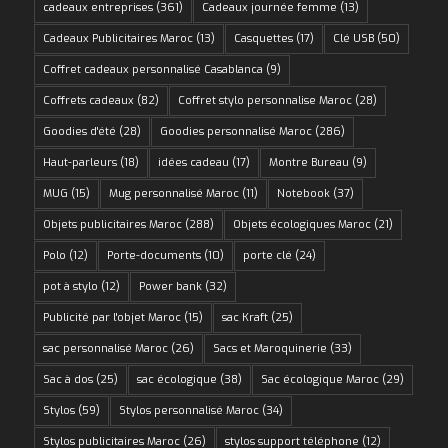
cadeaux entreprises
(361)
Cadeaux journée femme
(13)
Cadeaux Publicitaires Maroc
(13)
Casquettes
(17)
Clé USB
(50)
Coffret cadeaux personnalisé Casablanca
(9)
Coffrets cadeaux
(82)
Coffret stylo personnalise Maroc
(28)
Goodies d'été
(28)
Goodies personnalisé Maroc
(286)
Haut-parleurs
(18)
idées cadeau
(17)
Montre Bureau
(9)
MUG
(15)
Mug personnalisé Maroc
(11)
Notebook
(37)
Objets publicitaires Maroc
(288)
Objets écologiques Maroc
(21)
Polo
(12)
Porte-documents
(10)
porte clé
(24)
pot à stylo
(12)
Power bank
(32)
Publicité par l'objet Maroc
(15)
sac Kraft
(25)
sac personnalisé Maroc
(26)
Sacs et Maroquinerie
(33)
Sac à dos
(25)
sac écologique
(38)
Sac écologique Maroc
(29)
Stylos
(59)
Stylos personnalisé Maroc
(34)
Stylos publicitaires Maroc
(26)
stylos support téléphone
(12)