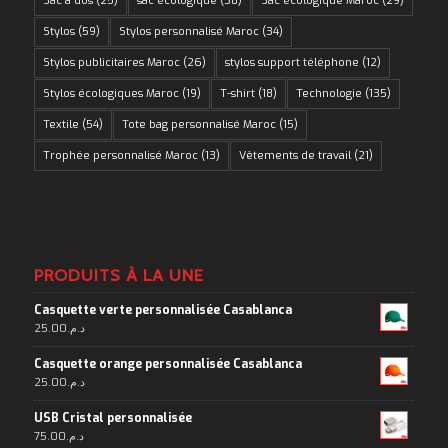
Sac à dos
(25)
sac écologique
(38)
Sac écologique Maroc
(29)
Stylos
(59)
Stylos personnalisé Maroc
(34)
Stylos publicitaires Maroc
(26)
stylos support téléphone
(12)
Stylos écologiques Maroc
(19)
T-shirt
(18)
Technologie
(135)
Textile
(54)
Tote bag personnalisé Maroc
(15)
Trophée personnalisé Maroc
(13)
Vêtements de travail
(21)
PRODUITS À LA UNE
Casquette verte personnalisée Casablanca
25.00
د.م.
Casquette orange personnalisée Casablanca
25.00
د.م.
USB Cristal personnalisée
75.00
د.م.