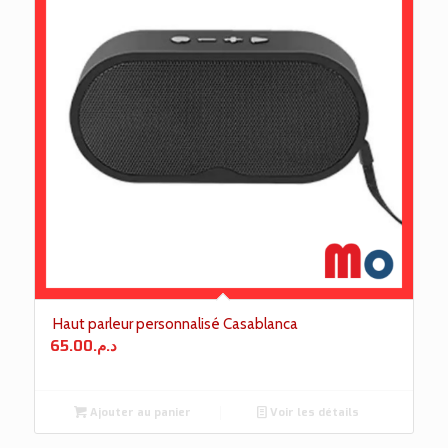
Haut parleur personnalisé Casablanca
65.00
د.م.
Ajouter au panier
Voir les détails