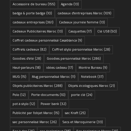
Accessoire de bureau
(155)
Agenda
(13)
badge & porte badge
(10)
cadeaux d'entreprises Maroc
(109)
cadeaux entreprises
(361)
Cadeaux journée femme
(13)
Cadeaux Publicitaires Maroc
(13)
Casquettes
(17)
Clé USB
(50)
Coffret cadeaux personnalisé Casablanca
(9)
Coffrets cadeaux
(82)
Coffret stylo personnalise Maroc
(28)
Goodies d'été
(28)
Goodies personnalisé Maroc
(286)
Haut-parleurs
(18)
idées cadeau
(17)
Montre Bureau
(9)
MUG
(15)
Mug personnalisé Maroc
(11)
Notebook
(37)
Objets publicitaires Maroc
(288)
Objets écologiques Maroc
(21)
Polo
(12)
Porte-documents
(10)
porte clé
(24)
pot à stylo
(12)
Power bank
(32)
Publicité par l'objet Maroc
(15)
sac Kraft
(25)
sac personnalisé Maroc
(26)
Sacs et Maroquinerie
(33)