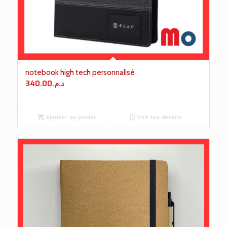
notebook high tech personnalisé
340.00
د.م.
Ajouter au panier
Voir les détails