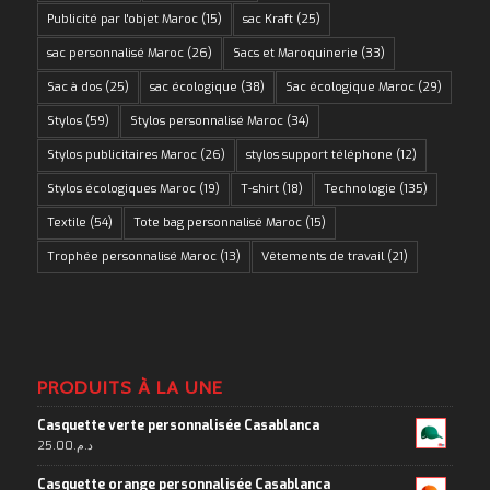
Publicité par l'objet Maroc
(15)
sac Kraft
(25)
sac personnalisé Maroc
(26)
Sacs et Maroquinerie
(33)
Sac à dos
(25)
sac écologique
(38)
Sac écologique Maroc
(29)
Stylos
(59)
Stylos personnalisé Maroc
(34)
Stylos publicitaires Maroc
(26)
stylos support téléphone
(12)
Stylos écologiques Maroc
(19)
T-shirt
(18)
Technologie
(135)
Textile
(54)
Tote bag personnalisé Maroc
(15)
Trophée personnalisé Maroc
(13)
Vêtements de travail
(21)
PRODUITS À LA UNE
Casquette verte personnalisée Casablanca
25.00
د.م.
Casquette orange personnalisée Casablanca