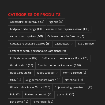
CATÉGORIES DE PRODUITS
Accessoire de bureau
(155)
Agenda
(13)
badge & porte badge
(10)
cadeaux d'entreprises Maroc
(109)
cadeaux entreprises
(361)
Cadeaux journée femme
(13)
Cadeaux Publicitaires Maroc
(13)
Casquettes
(17)
Clé USB
(50)
Coffret cadeaux personnalisé Casablanca
(9)
Coffrets cadeaux
(82)
Coffret stylo personnalise Maroc
(28)
Goodies d'été
(28)
Goodies personnalisé Maroc
(286)
Haut-parleurs
(18)
idées cadeau
(17)
Montre Bureau
(9)
MUG
(15)
Mug personnalisé Maroc
(11)
Notebook
(37)
Objets publicitaires Maroc
(288)
Objets écologiques Maroc
(21)
Polo
(12)
Porte-documents
(10)
porte clé
(24)
pot à stylo
(12)
Power bank
(32)