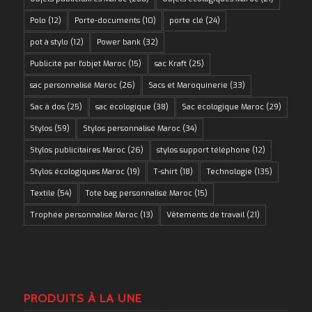
Polo
(12)
Porte-documents
(10)
porte clé
(24)
pot à stylo
(12)
Power bank
(32)
Publicité par l'objet Maroc
(15)
sac Kraft
(25)
sac personnalisé Maroc
(26)
Sacs et Maroquinerie
(33)
Sac à dos
(25)
sac écologique
(38)
Sac écologique Maroc
(29)
Stylos
(59)
Stylos personnalisé Maroc
(34)
Stylos publicitaires Maroc
(26)
stylos support téléphone
(12)
Stylos écologiques Maroc
(19)
T-shirt
(18)
Technologie
(135)
Textile
(54)
Tote bag personnalisé Maroc
(15)
Trophée personnalisé Maroc
(13)
Vêtements de travail
(21)
PRODUITS À LA UNE