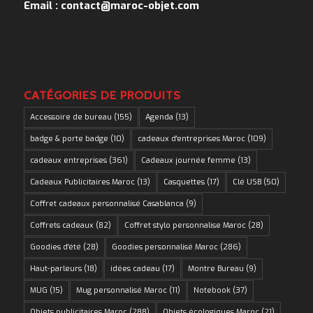
Email : contact@maroc-objet.com
CATÉGORIES DE PRODUITS
Accessoire de bureau
(155)
Agenda
(13)
badge & porte badge
(10)
cadeaux d'entreprises Maroc
(109)
cadeaux entreprises
(361)
Cadeaux journée femme
(13)
Cadeaux Publicitaires Maroc
(13)
Casquettes
(17)
Clé USB
(50)
Coffret cadeaux personnalisé Casablanca
(9)
Coffrets cadeaux
(82)
Coffret stylo personnalise Maroc
(28)
Goodies d'été
(28)
Goodies personnalisé Maroc
(286)
Haut-parleurs
(18)
idées cadeau
(17)
Montre Bureau
(9)
MUG
(15)
Mug personnalisé Maroc
(11)
Notebook
(37)
Objets publicitaires Maroc
(288)
Objets écologiques Maroc
(21)