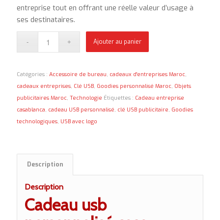
entreprise tout en offrant une réelle valeur d’usage à
ses destinataires.
Ajouter au panier
Catégories :
Accessoire de bureau
,
cadeaux d'entreprises Maroc
,
cadeaux entreprises
,
Clé USB
,
Goodies personnalisé Maroc
,
Objets
publicitaires Maroc
,
Technologie
Étiquettes :
Cadeau entreprise
casablanca
,
cadeau USB personnalisé
,
clé USB publicitaire
,
Goodies
technologiques
,
USB avec logo
Description
Description
Cadeau usb