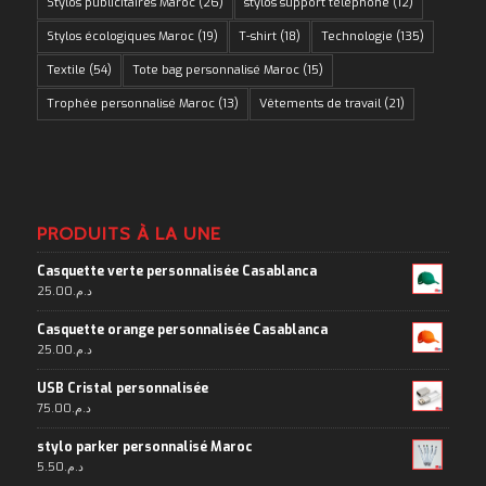
Stylos publicitaires Maroc
(26)
stylos support téléphone
(12)
Stylos écologiques Maroc
(19)
T-shirt
(18)
Technologie
(135)
Textile
(54)
Tote bag personnalisé Maroc
(15)
Trophée personnalisé Maroc
(13)
Vêtements de travail
(21)
PRODUITS À LA UNE
Casquette verte personnalisée Casablanca
25.00
د.م.
Casquette orange personnalisée Casablanca
25.00
د.م.
USB Cristal personnalisée
75.00
د.م.
stylo parker personnalisé Maroc
5.50
د.م.