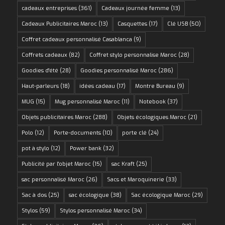
cadeaux entreprises
(361)
Cadeaux journée femme
(13)
Cadeaux Publicitaires Maroc
(13)
Casquettes
(17)
Clé USB
(50)
Coffret cadeaux personnalisé Casablanca
(9)
Coffrets cadeaux
(82)
Coffret stylo personnalise Maroc
(28)
Goodies d'été
(28)
Goodies personnalisé Maroc
(286)
Haut-parleurs
(18)
idées cadeau
(17)
Montre Bureau
(9)
MUG
(15)
Mug personnalisé Maroc
(11)
Notebook
(37)
Objets publicitaires Maroc
(288)
Objets écologiques Maroc
(21)
Polo
(12)
Porte-documents
(10)
porte clé
(24)
pot à stylo
(12)
Power bank
(32)
Publicité par l'objet Maroc
(15)
sac Kraft
(25)
sac personnalisé Maroc
(26)
Sacs et Maroquinerie
(33)
Sac à dos
(25)
sac écologique
(38)
Sac écologique Maroc
(29)
Stylos
(59)
Stylos personnalisé Maroc
(34)