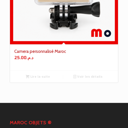
Camera personnalisé Maroc
25.00
د.م.
Lire la suite
Voir les détails
MAROC OBJETS ®