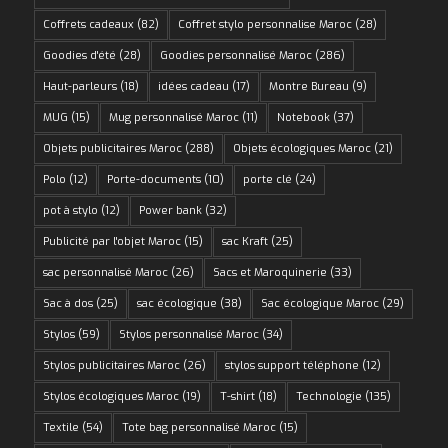
Coffrets cadeaux
(82)
Coffret stylo personnalise Maroc
(28)
Goodies d'été
(28)
Goodies personnalisé Maroc
(286)
Haut-parleurs
(18)
idées cadeau
(17)
Montre Bureau
(9)
MUG
(15)
Mug personnalisé Maroc
(11)
Notebook
(37)
Objets publicitaires Maroc
(288)
Objets écologiques Maroc
(21)
Polo
(12)
Porte-documents
(10)
porte clé
(24)
pot à stylo
(12)
Power bank
(32)
Publicité par l'objet Maroc
(15)
sac Kraft
(25)
sac personnalisé Maroc
(26)
Sacs et Maroquinerie
(33)
Sac à dos
(25)
sac écologique
(38)
Sac écologique Maroc
(29)
Stylos
(59)
Stylos personnalisé Maroc
(34)
Stylos publicitaires Maroc
(26)
stylos support téléphone
(12)
Stylos écologiques Maroc
(19)
T-shirt
(18)
Technologie
(135)
Textile
(54)
Tote bag personnalisé Maroc
(15)