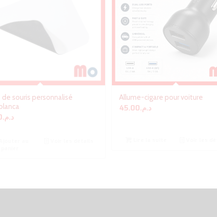
 de souris personnalisé
Allume-cigare pour voiture
blanca
45.00
د.م.
0
د.م.
Lire la suite
Voir les dé
Ajouter au
Voir les détails
panier