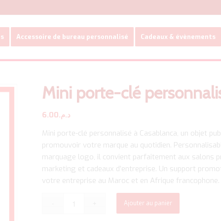
es
Accessoire de bureau personnalisé
Cadeaux & évènements
Mini porte-clé personnal
6.00
د.م.
Mini porte-clé personnalisé à Casablanca, un objet pu
promouvoir votre marque au quotidien. Personnalisab
marquage logo, il convient parfaitement aux salons
marketing et cadeaux d’entreprise. Un support promotio
votre entreprise au Maroc et en Afrique francophone.
Ajouter au panier