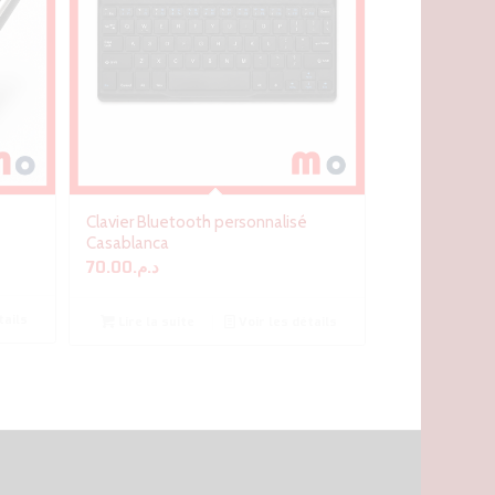
Clavier Bluetooth personnalisé
Casablanca
70.00
د.م.
tails
Lire la suite
Voir les détails