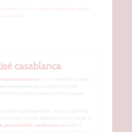
c
,
porte clé
Étiquettes :
cadeau entreprise Maroc
,
goodies
clé publicitaire
lisé casablanca
nnalisé casablanca
, c’est primordial. L’usage
nnes montrent qu’ils occupent une place
nt de très petites tailles et fines pouvant
t met à votre disposition, avec nos coffrets
’il y a bien un objet utile que tout le monde se
lé personnalisé casablanca
vous aide à