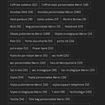
Coffrets cadeaux
(82)
Coffret stylo personnalise Maroc
(28)
Goodies d'été
(28)
Goodies personnalisé Maroc
(286)
Haut-parleurs
(18)
idées cadeau
(17)
Montre Bureau
(9)
MUG
(15)
Mug personnalisé Maroc
(11)
Notebook
(37)
Objets publicitaires Maroc
(288)
Objets écologiques Maroc
(21)
Polo
(12)
Porte-documents
(10)
porte clé
(24)
pot à stylo
(12)
Power bank
(32)
Publicité par l'objet Maroc
(15)
sac Kraft
(25)
sac personnalisé Maroc
(26)
Sacs et Maroquinerie
(33)
Sac à dos
(25)
sac écologique
(38)
Sac écologique Maroc
(29)
Stylos
(59)
Stylos personnalisé Maroc
(34)
Stylos publicitaires Maroc
(26)
stylos support téléphone
(12)
Stylos écologiques Maroc
(19)
T-shirt
(18)
Technologie
(135)
Textile
(54)
Tote bag personnalisé Maroc
(15)