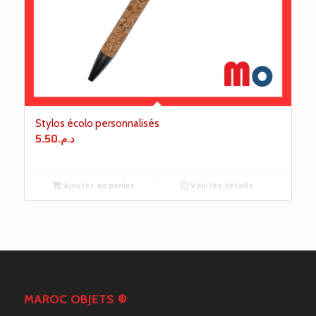
Stylos écolo personnalisés
5.50
د.م.
Ajouter au panier
Voir les détails
MAROC OBJETS ®