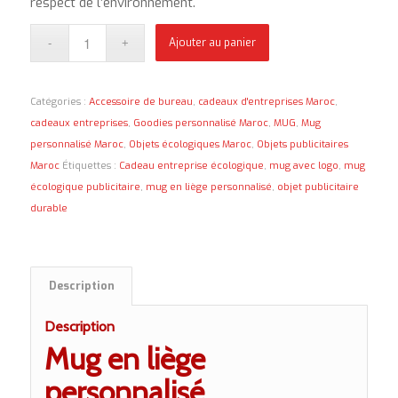
respect de l’environnement.
Ajouter au panier
Catégories :
Accessoire de bureau
,
cadeaux d'entreprises Maroc
,
cadeaux entreprises
,
Goodies personnalisé Maroc
,
MUG
,
Mug
personnalisé Maroc
,
Objets écologiques Maroc
,
Objets publicitaires
Maroc
Étiquettes :
Cadeau entreprise écologique
,
mug avec logo
,
mug
écologique publicitaire
,
mug en liège personnalisé
,
objet publicitaire
durable
Description
Description
Mug en liège
personnalisé