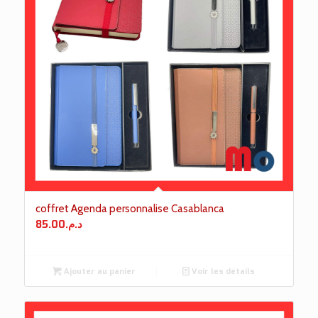
coffret Agenda personnalise Casablanca
85.00
د.م.
Ajouter au panier
Voir les détails