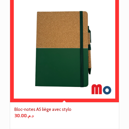
Bloc-notes A5 liège avec stylo
30.00
د.م.