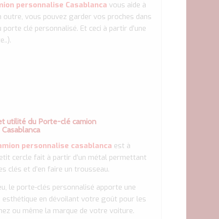
mion personnalise Casablanca
vous aide à
n outre, vous pouvez garder vos proches dans
porte clé personnalisé. Et ceci à partir d’une
..).
et utilité du Porte-clé camion
e
Casablanca
amion personnalise casablanca
est à
petit cercle fait à partir d’un métal permettant
es clés et d’en faire un trousseau.
eu, le porte-clés personnalisé apporte une
e esthétique en dévoilant votre goût pour les
imez ou même la marque de votre voiture.