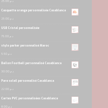
25.00
د.م.
Casquette orange personnalisée Casablanca
25.00
د.م.
USB Cristal personnalisée
75.00
د.م.
stylo parker personnalisé Maroc
5.50
د.م.
Ballon Football personnalisé Casablanca
30.00
د.م.
Pare soleil personnalisé Casablanca
22.00
د.م.
Cartes PVC personnalisées Casablanca
8.00
د.م.