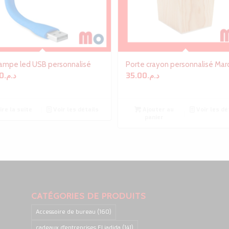
lampe led USB personnalisé
Porte crayon personnalisé Mar
0
د.م.
35.00
د.م.
ire la suite
Voir les détails
Ajouter au
Voir les dé
panier
CATÉGORIES DE PRODUITS
Accessoire de bureau
(160)
cadeaux d'entreprises El jadida
(141)