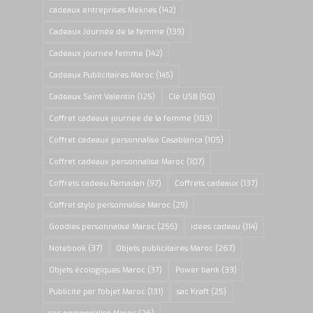
cadeaux entreprises Meknes
(142)
Cadeaux Journée de la femme
(139)
Cadeaux journée femme
(142)
Cadeaux Publicitaires Maroc
(145)
Cadeaux Saint Valentin
(125)
Clé USB
(50)
Coffret cadeaux journée de la femme
(103)
Coffret cadeaux personnalisé Casablanca
(105)
Coffret cadeaux personnalisé Maroc
(107)
Coffrets cadeau Ramadan
(97)
Coffrets cadeaux
(137)
Coffret stylo personnalise Maroc
(29)
Goodies personnalisé Maroc
(255)
idées cadeau
(114)
Notebook
(37)
Objets publicitaires Maroc
(267)
Objets écologiques Maroc
(37)
Power bank
(33)
Publicité par l'objet Maroc
(131)
sac Kraft
(25)