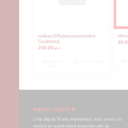
cadeau Diffuseur personnalisé
Mini 
Casablanca
65.0
200.00
د.م.
L
Ajouter au
Voir les détails
panier
MAROC OBJETS ®
Crée depuis 10 ans maintenant, nous avons su
mettre en avant notre expertise afin de