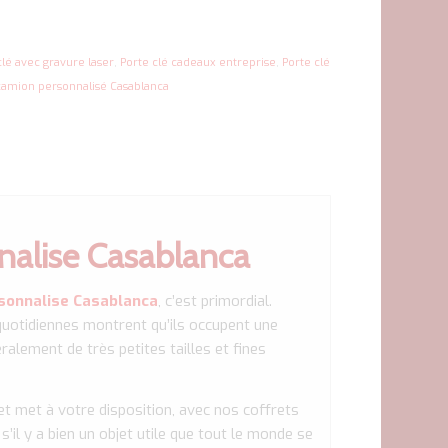
clé avec gravure laser
,
Porte clé cadeaux entreprise
,
Porte clé
camion personnalisé Casablanca
nalise Casablanca
rsonnalise
Casablanca
, c’est primordial.
quotidiennes montrent qu’ils occupent une
alement de très petites tailles et fines
t met à votre disposition, avec nos coffrets
’il y a bien un objet utile que tout le monde se