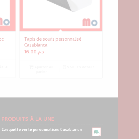
oc
Tapis de souris personnalisé
Casablanca
16.00
د.م.
tails
Ajouter au
Voir les détails
panier
PRODUITS À LA UNE
Casquette verte personnalisée Casablanca