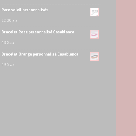
Pare soleil personnalisés
22.00
د.م.
Bracelet Rose personnalisé Casablanca
4.50
د.م.
Bracelet Orange personnalisé Casablanca
4.50
د.م.