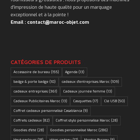
d’impression de haute qualité pour un marquage
exceptionnel et à la pointe !
Email : contact@maroc-objet.com
CATÉGORIES DE PRODUITS
Accessoire de bureau
(155)
Agenda
(13)
badge & porte badge
(10)
cadeaux d'entreprises Maroc
(109)
cadeaux entreprises
(361)
Cadeaux journée femme
(13)
Cadeaux Publicitaires Maroc
(13)
Casquettes
(17)
Clé USB
(50)
Coffret cadeaux personnalisé Casablanca
(9)
Coffrets cadeaux
(82)
Coffret stylo personnalise Maroc
(28)
Goodies d'été
(28)
Goodies personnalisé Maroc
(286)
Haut-parleurs
(18)
idées cadeau
(17)
Montre Bureau
(9)