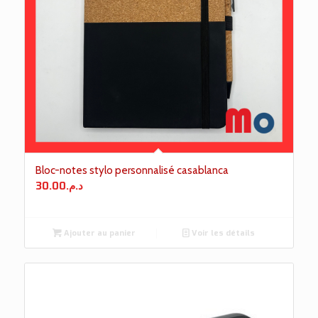
Bloc-notes stylo personnalisé casablanca
30.00
د.م.
Ajouter au panier
Voir les détails