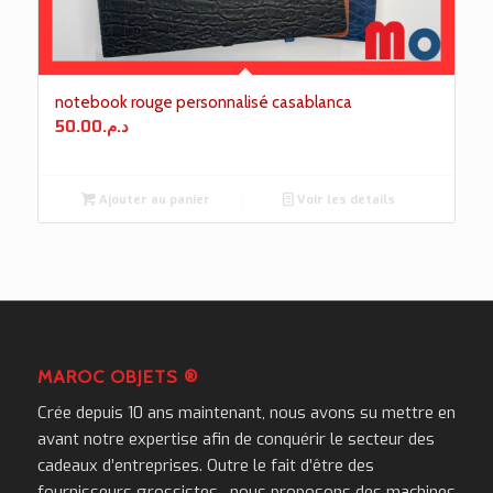
notebook rouge personnalisé casablanca
50.00
د.م.
Ajouter au panier
Voir les détails
MAROC OBJETS ®
Crée depuis 10 ans maintenant, nous avons su mettre en
avant notre expertise afin de conquérir le secteur des
cadeaux d’entreprises. Outre le fait d’être des
fournisseurs grossistes , nous proposons des machines