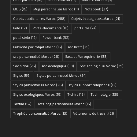
MUG
(15)
Mug personnalisé Maroc
(11)
Notebook
(37)
Objets publicitaires Maroc
(288)
Objets écologiques Maroc
(21)
Polo
(12)
Porte-documents
(10)
porte clé
(24)
pot à stylo
(12)
Power bank
(32)
Publicité par l'objet Maroc
(15)
sac Kraft
(25)
sac personnalisé Maroc
(26)
Sacs et Maroquinerie
(33)
Sac à dos
(25)
sac écologique
(38)
Sac écologique Maroc
(29)
Stylos
(59)
Stylos personnalisé Maroc
(34)
Stylos publicitaires Maroc
(26)
stylos support téléphone
(12)
Stylos écologiques Maroc
(19)
T-shirt
(18)
Technologie
(135)
Textile
(54)
Tote bag personnalisé Maroc
(15)
Trophée personnalisé Maroc
(13)
Vêtements de travail
(21)