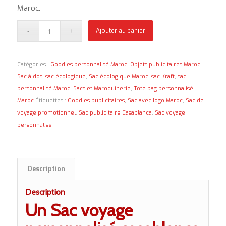
Maroc.
Ajouter au panier
Catégories :
Goodies personnalisé Maroc
,
Objets publicitaires Maroc
,
Sac à dos
,
sac écologique
,
Sac écologique Maroc
,
sac Kraft
,
sac
personnalisé Maroc
,
Sacs et Maroquinerie
,
Tote bag personnalisé
Maroc
Étiquettes :
Goodies publicitaires
,
Sac avec logo Maroc
,
Sac de
voyage promotionnel
,
Sac publicitaire Casablanca
,
Sac voyage
personnalisé
Description
Description
Un Sac voyage