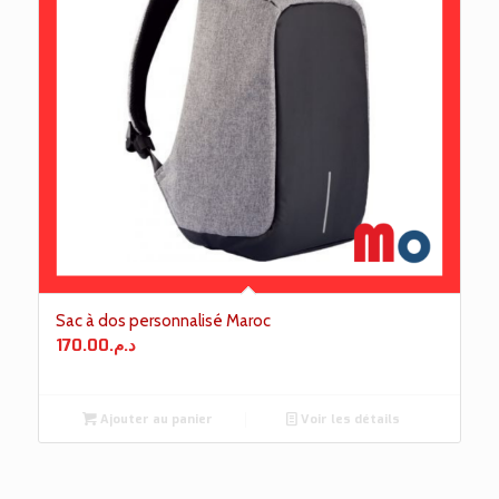
Sac à dos personnalisé Maroc
170.00
د.م.
Ajouter au panier
Voir les détails