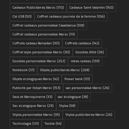
Cadeaux Publicitaires Maroc
(170)
Cadeaux Saint Valentin
(150)
Clé USB
(50)
Coffret cadeaux journée de la femme
(106)
Coffret cadeaux personnalisé Casablanca
(108)
Coffret cadeaux personnalisé Maroc
(111)
Coffrets cadeau Ramadan
(101)
Coffrets cadeaux
(142)
Coffret stylo personnalise Maroc
(30)
Goodies d'été
(36)
Goodies personnalisé Maroc
(252)
idées cadeau
(139)
Notebook
(37)
Objets publicitaires Maroc
(268)
Objets écologiques Maroc
(42)
Power bank
(33)
Publicité par l'objet Maroc
(153)
sac personnalisé Maroc
(26)
Sacs et Maroquinerie
(33)
sac écologique
(38)
Sac écologique Maroc
(29)
Stylos
(58)
Stylos personnalisé Maroc
(35)
Stylos publicitaires Maroc
(26)
Technologie
(131)
Textile
(54)