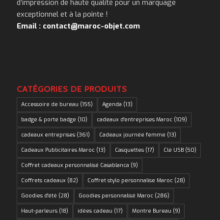
d’impression de haute qualité pour un marquage
exceptionnel et à la pointe !
Email : contact@maroc-objet.com
CATÉGORIES DE PRODUITS
Accessoire de bureau
(155)
Agenda
(13)
badge & porte badge
(10)
cadeaux d'entreprises Maroc
(109)
cadeaux entreprises
(361)
Cadeaux journée femme
(13)
Cadeaux Publicitaires Maroc
(13)
Casquettes
(17)
Clé USB
(50)
Coffret cadeaux personnalisé Casablanca
(9)
Coffrets cadeaux
(82)
Coffret stylo personnalise Maroc
(28)
Goodies d'été
(28)
Goodies personnalisé Maroc
(286)
Haut-parleurs
(18)
idées cadeau
(17)
Montre Bureau
(9)