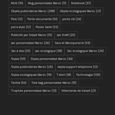
MUG
(15)
Mug personnalisé Maroc
(11)
Notebook
(37)
Objets publicitaires Maroc
(288)
Objets écologiques Maroc
(21)
Polo
(12)
Porte-documents
(10)
porte clé
(24)
pot à stylo
(12)
Power bank
(32)
Publicité par l'objet Maroc
(15)
sac Kraft
(25)
sac personnalisé Maroc
(26)
Sacs et Maroquinerie
(33)
Sac à dos
(25)
sac écologique
(38)
Sac écologique Maroc
(29)
Stylos
(59)
Stylos personnalisé Maroc
(34)
Stylos publicitaires Maroc
(26)
stylos support téléphone
(12)
Stylos écologiques Maroc
(19)
T-shirt
(18)
Technologie
(135)
Textile
(54)
Tote bag personnalisé Maroc
(15)
Trophée personnalisé Maroc
(13)
Vêtements de travail
(21)